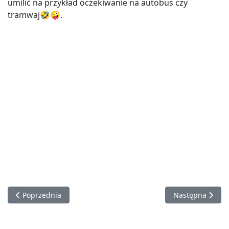
umilić na przykład oczekiwanie na autobus czy
tramwaj🤣🤪.
Poprzednia strona: Warsztaty #szkolneklimaty
Następna strona
Poprzednia
Następna