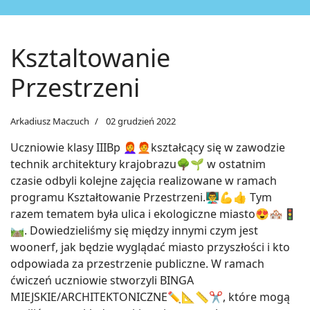
Ksztaltowanie
Przestrzeni
Arkadiusz Maczuch
02 grudzień 2022
Uczniowie klasy IIIBp 👩‍🦰🧑‍🦰kształcący się w zawodzie
technik architektury krajobrazu🌳🌱 w ostatnim
czasie odbyli kolejne zajęcia realizowane w ramach
programu Kształtowanie Przestrzeni.👨‍🏫💪👍 Tym
razem tematem była ulica i ekologiczne miasto😍🏘🚦
🛤. Dowiedzieliśmy się między innymi czym jest
woonerf, jak będzie wyglądać miasto przyszłości i kto
odpowiada za przestrzenie publiczne. W ramach
ćwiczeń uczniowie stworzyli BINGA
MIEJSKIE/ARCHITEKTONICZNE✏️📐📏✂️, które mogą