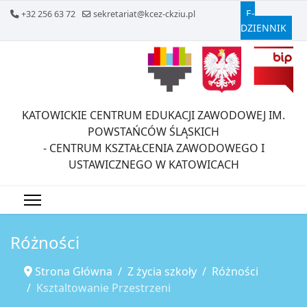
E-
+32 256 63 72
sekretariat@kcez-ckziu.pl
DZIENNIK
KATOWICKIE CENTRUM EDUKACJI ZAWODOWEJ IM.
POWSTAŃCÓW ŚLĄSKICH
- CENTRUM KSZTAŁCENIA ZAWODOWEGO I
USTAWICZNEGO W KATOWICACH
Różności
Strona Główna
Z życia szkoły
Różności
Ksztaltowanie Przestrzeni