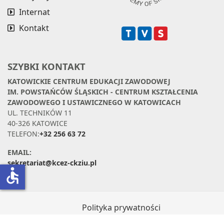
Internat
Kontakt
SZYBKI KONTAKT
KATOWICKIE CENTRUM EDUKACJI ZAWODOWEJ
IM. POWSTAŃCÓW ŚLĄSKICH - CENTRUM KSZTAŁCENIA
ZAWODOWEGO I USTAWICZNEGO W KATOWICACH
UL. TECHNIKÓW 11
40-326 KATOWICE
TELEFON:
+32 256 63 72
EMAIL:
sekretariat@kcez-ckziu.pl
accessible
Polityka prywatności
Klauzula informacyjna dotycząca