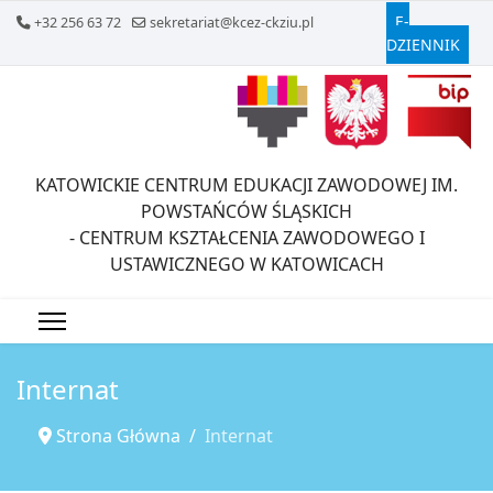
E-
+32 256 63 72
sekretariat@kcez-ckziu.pl
DZIENNIK
KATOWICKIE CENTRUM EDUKACJI ZAWODOWEJ IM.
POWSTAŃCÓW ŚLĄSKICH
- CENTRUM KSZTAŁCENIA ZAWODOWEGO I
USTAWICZNEGO W KATOWICACH
Internat
Strona Główna
Internat