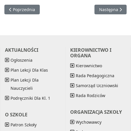
Poprzednia strona: Meble i sprzęty
Następna stron
Poprzednia
Następna
AKTUALNOŚCI
KIEROWNICTWO I
ORGANA
Ogłoszenia
Kierownictwo
Plan Lekcji Dla Klas
Rada Pedagogiczna
Plan Lekcji Dla
Samorząd Uczniowski
Nauczycieli
Rada Rodziców
Podręczniki Dla Kl. 1
ORGANIZACJA SZKOŁY
O SZKOLE
Wychowawcy
Patron Szkoły