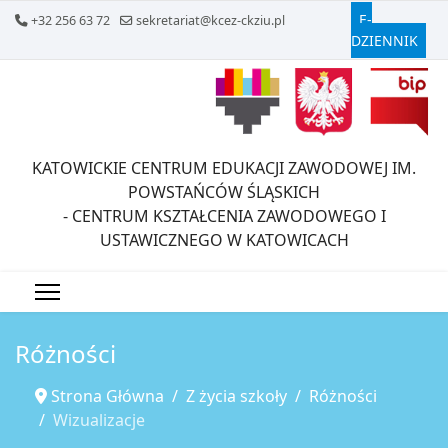
E-
+32 256 63 72
sekretariat@kcez-ckziu.pl
DZIENNIK
KATOWICKIE CENTRUM EDUKACJI ZAWODOWEJ IM.
POWSTAŃCÓW ŚLĄSKICH
- CENTRUM KSZTAŁCENIA ZAWODOWEGO I
USTAWICZNEGO W KATOWICACH
Różności
Strona Główna
Z życia szkoły
Różności
Wizualizacje