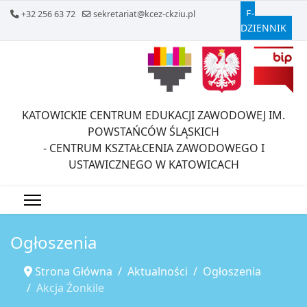
E-
+32 256 63 72
sekretariat@kcez-ckziu.pl
DZIENNIK
KATOWICKIE CENTRUM EDUKACJI ZAWODOWEJ IM.
POWSTAŃCÓW ŚLĄSKICH
- CENTRUM KSZTAŁCENIA ZAWODOWEGO I
USTAWICZNEGO W KATOWICACH
Ogłoszenia
Strona Główna
Aktualności
Ogłoszenia
Akcja Żonkile