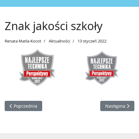
Znak jakości szkoły
Renata Matla-Kocot
Aktualności
13 styczeń 2022
Poprzednia strona: Projekt „Centrum Aktywności Młodzieżowej
Następna strona
Poprzednia
Następna