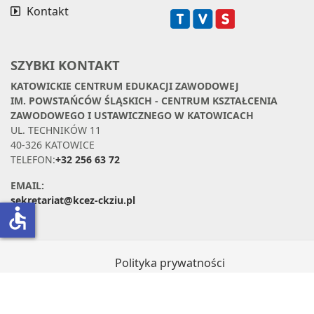
Kontakt
SZYBKI KONTAKT
KATOWICKIE CENTRUM EDUKACJI ZAWODOWEJ
IM. POWSTAŃCÓW ŚLĄSKICH - CENTRUM KSZTAŁCENIA
ZAWODOWEGO I USTAWICZNEGO W KATOWICACH
UL. TECHNIKÓW 11
40-326 KATOWICE
TELEFON:
+32 256 63 72
EMAIL:
sekretariat@kcez-ckziu.pl
accessible
Polityka prywatności
Klauzula informacyjna dotycząca
Facebooka
Deklaracja dostępności