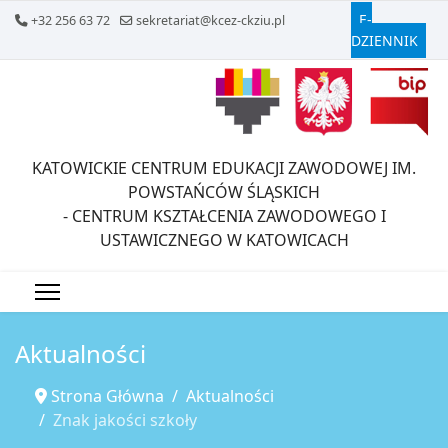
E-
+32 256 63 72
sekretariat@kcez-ckziu.pl
DZIENNIK
KATOWICKIE CENTRUM EDUKACJI ZAWODOWEJ IM.
POWSTAŃCÓW ŚLĄSKICH
- CENTRUM KSZTAŁCENIA ZAWODOWEGO I
USTAWICZNEGO W KATOWICACH
Aktualności
Strona Główna
Aktualności
Znak jakości szkoły