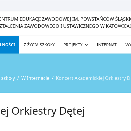
CENTRUM EDUKACJI ZAWODOWEJ IM. POWSTAŃCÓW ŚLĄSKI
SZTAŁCENIA ZAWODOWEGO I USTAWICZNEGO W KATOWICA
LNOŚCI
Z ŻYCIA SZKOŁY
PROJEKTY
INTERNAT
W
a szkoły
W Internacie
Koncert Akademickiej Orkiestry D
j Orkiestry Dętej