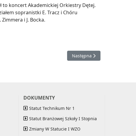
 to koncert Akademickiej Orkiestry Dętej.
iałem sopranistki E. Tracz i Chóru
 Zimmera i J. Bocka.
Następna strona: Drzewo recyk
Następna
DOKUMENTY
Statut Technikum Nr 1
Statut Branżowej Szkoły I Stopnia
Zmiany W Statucie I WZO