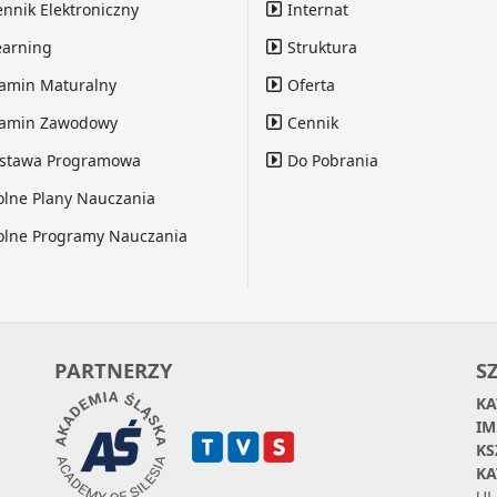
ennik Elektroniczny
Internat
earning
Struktura
amin Maturalny
Oferta
amin Zawodowy
Cennik
stawa Programowa
Do Pobrania
olne Plany Nauczania
olne Programy Nauczania
PARTNERZY
S
KA
IM
KS
KA
UL