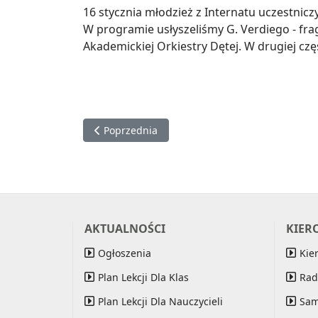
16 stycznia młodzież z Internatu uczestnic
W programie usłyszeliśmy G. Verdiego - frag
Akademickiej Orkiestry Dętej. W drugiej czę
Poprzednia strona: Kącik relaksacyjny
Poprzednia
AKTUALNOŚCI
KIER
Ogłoszenia
Kie
Plan Lekcji Dla Klas
Rad
Plan Lekcji Dla Nauczycieli
Sam