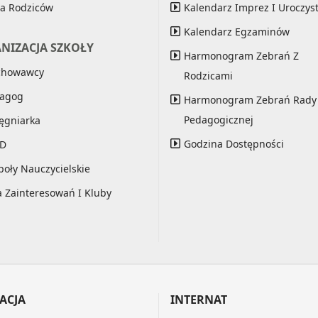
a Rodziców
Kalendarz Imprez I Uroczyst
Kalendarz Egzaminów
NIZACJA SZKOŁY
Harmonogram Zebrań Z
chowawcy
Rodzicami
agog
Harmonogram Zebrań Rady
Pedagogicznej
lęgniarka
Godzina Dostępności
ND
poły Nauczycielskie
a Zainteresowań I Kluby
ACJA
INTERNAT