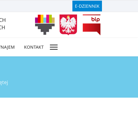
E-DZIENNIK
CH
CH
YNAJEM
KONTAKT
ętej