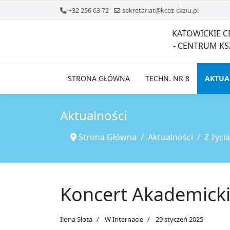
+32 256 63 72
sekretariat@kcez-ckziu.pl
KATOWICKIE 
- CENTRUM K
STRONA GŁÓWNA
TECHN. NR 8
AKTUA
Aktualności
Strona Główna
Aktualności
Z życi
Koncert Akademickie
Ilona Słota
W Internacie
29 styczeń 2025