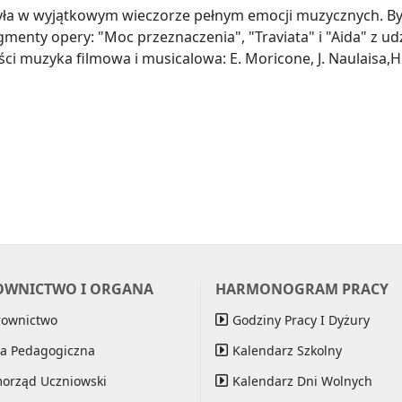
zyła w wyjątkowym wieczorze pełnym emocji muzycznych. Był
menty opery: "Moc przeznaczenia", "Traviata" i "Aida" z udz
ści muzyka filmowa i musicalowa: E. Moricone, J. Naulaisa,H.
OWNICTWO I ORGANA
HARMONOGRAM PRACY
rownictwo
Godziny Pracy I Dyżury
a Pedagogiczna
Kalendarz Szkolny
orząd Uczniowski
Kalendarz Dni Wolnych