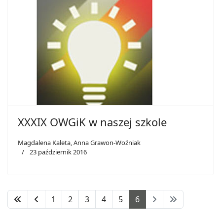
XXXIX OWGiK w naszej szkole
Magdalena Kaleta, Anna Grawon-Woźniak
23 październik 2016
1
2
3
4
5
6