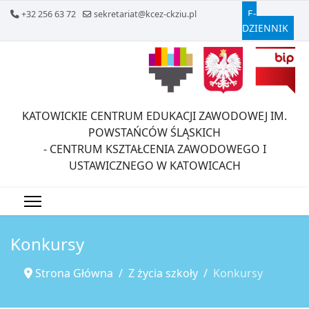
E-
+32 256 63 72
sekretariat@kcez-ckziu.pl
DZIENNIK
KATOWICKIE CENTRUM EDUKACJI ZAWODOWEJ IM.
POWSTAŃCÓW ŚLĄSKICH
- CENTRUM KSZTAŁCENIA ZAWODOWEGO I
USTAWICZNEGO W KATOWICACH
Konkursy
Strona Główna
Z życia szkoły
Konkursy